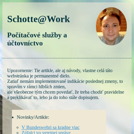
Schotte@Work
Počítačové služby a
účtovníctvo
Upozornenie: Tie artikle, ale aj návody, vlastne celá táto
webstránka je permanentné dielo.
Zatiaľ nemám implementované indikácie poslednej zmeny, to
spravím v rámci hlbších zmien,
ale všeobecne tým chcem povedať, že treba chodiť pravidelne
a preklikávať to, lebo ja do toho stále dopisujem.
Novinky/Artikle:
V Bundeswehri sa kradne viac
Zúfalci vo verejnej správe