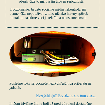
obsah, čiže to má vyššiu úroveň serióznosti.
Upozornenie: Ja tieto sociálne médiá nekontrolujem
denne, čiže nepoužívať z toho nič ako hlavný spôsob
kontaktu, na súrne veci je telefón a na ostatné email.
Posledné roky sa počítače nezrýchľujú, iba priberajú na
jadrách.
Nezrýchľujú? Povedzme si o tom viac...
Pričom triviálne úlohy boli už pred 25 rokmi dostatočne