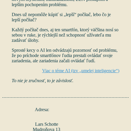
lepším pochopením problému.
Dnes už nepomôže kúpiť si
lepší
počítač, lebo čo je
lepší počítač?
Každý počítač dnes, aj ten smartfón, ktorý väčšina nosí so
sebou v ruke, je rýchlejší než schopnosť užívateľa mu
zadávať úlohy.
Sprosté kecy o AI len odvádzajú pozornosť od problému,
že po príchode smartfónov ľudia prestali ovládať svoje
zariadenia, ale zariadenia začali ovládať ľudí.
Viac o téme AI (tzv
umelej inteligencie
)
To nie je zručnosť, to je závislosť.
Adresa:
Lars Schotte
Mudroňova 13