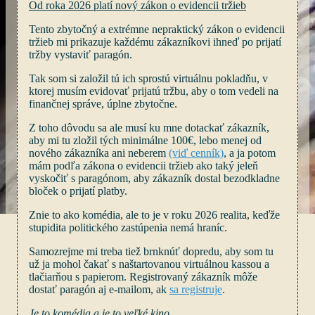
Od roka 2026 platí nový zákon o evidencii tržieb
Tento zbytočný a extrémne nepraktický zákon o evidencii
tržieb mi prikazuje každému zákazníkovi ihneď po prijatí
tržby vystaviť paragón.
Tak som si založil tú ich sprostú virtuálnu pokladňu, v
ktorej musím evidovať prijatú tržbu, aby o tom vedeli na
finančnej správe, úplne zbytočne.
Z toho dôvodu sa ale musí ku mne dotackať zákazník,
aby mi tu zložil tých minimálne 100€, lebo menej od
nového zákazníka ani neberem
(viď cenník)
, a ja potom
mám podľa zákona o evidencii tržieb ako taký jeleň
vyskočiť s paragónom, aby zákazník dostal bezodkladne
bloček o prijatí platby.
Znie to ako komédia, ale to je v roku 2026 realita, keďže
stupidita politického zastúpenia nemá hraníc.
Samozrejme mi treba tiež brnknúť dopredu, aby som tu
už ja mohol čakať s naštartovanou virtuálnou kassou a
tlačiarňou s papierom. Registrovaný zákazník môže
dostať paragón aj e-mailom, ak
sa registruje
.
Je to komédia a je to veľké kino.