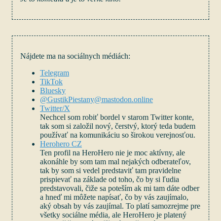
Nájdete ma na sociálnych médiách:
Telegram
TikTok
Bluesky
@GustikPiestany@mastodon.online
Twitter/X
Nechcel som robiť bordel v starom Twitter konte,
tak som si založil nový, čerstvý, ktorý teda budem
používať na komunikáciu so širokou verejnosťou.
Herohero CZ
Ten profil na HeroHero nie je moc aktívny, ale
akonáhle by som tam mal nejakých odberateľov,
tak by som si vedel predstaviť tam pravidelne
prispievať na základe od toho, čo by si ľudia
predstavovali, čiže sa poteším ak mi tam dáte odber
a hneď mi môžete napísať, čo by vás zaujímalo,
aký obsah by vás zaujímal. To platí samozrejme pre
všetky sociálne média, ale HeroHero je platený