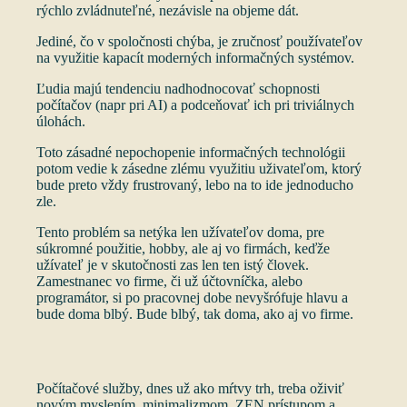
rýchlo zvládnuteľné, nezávisle na objeme dát.
Jediné, čo v spoločnosti chýba, je zručnosť používateľov
na využitie kapacít moderných informačných systémov.
Ľudia majú tendenciu nadhodnocovať schopnosti
počítačov (napr pri AI) a podceňovať ich pri triviálnych
úlohách.
Toto zásadné nepochopenie informačných technológii
potom vedie k zásedne zlému využitiu uživateľom, ktorý
bude preto vždy frustrovaný, lebo na to ide jednoducho
zle.
Tento problém sa netýka len užívateľov doma, pre
súkromné použitie, hobby, ale aj vo firmách, keďže
užívateľ je v skutočnosti zas len ten istý človek.
Zamestnanec vo firme, či už účtovníčka, alebo
programátor, si po pracovnej dobe nevyšrófuje hlavu a
bude doma blbý. Bude blbý, tak doma, ako aj vo firme.
Počítačové služby, dnes už ako mŕtvy trh, treba oživiť
novým myslením, minimalizmom, ZEN prístupom a